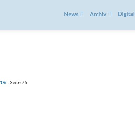
Zum
Inhalt
Digital
News
Archiv
springen
/06
, Seite 76