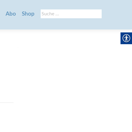
Suche
Abo
Shop
nach: