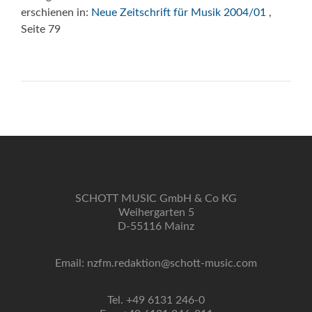
erschienen in:
Neue Zeitschrift für Musik 2004/01
,
Seite 79
SCHOTT MUSIC GmbH & Co KG
Weihergarten 5
D-55116 Mainz
Email: nzfm.redaktion@schott-music.com
Tel. +49 6131 246-0