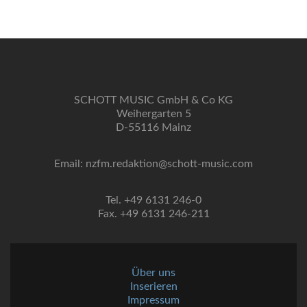
SCHOTT MUSIC GmbH & Co KG
Weihergarten 5
D-55116 Mainz
Email: nzfm.redaktion@schott-music.com
Tel. +49 6131 246-0
Fax. +49 6131 246-211
Über uns
Inserieren
Impressum