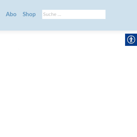
Suche
Abo
Shop
nach: