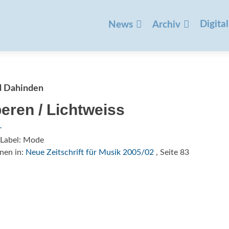
Zum
Inhalt
Digital
News
Archiv
springen
d Dahinden
beren / Lichtweiss
/Label: Mode
nen in:
Neue Zeitschrift für Musik 2005/02
, Seite 83