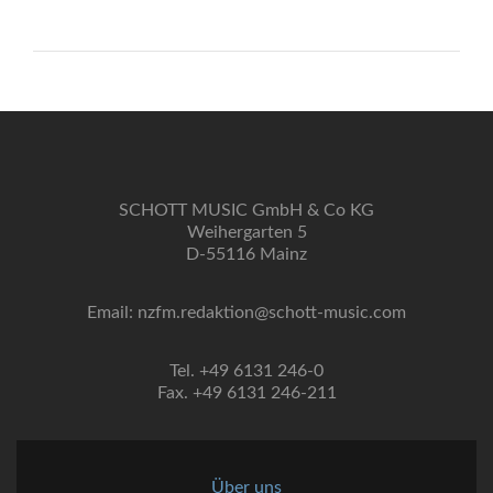
SCHOTT MUSIC GmbH & Co KG
Weihergarten 5
D-55116 Mainz
Email: nzfm.redaktion@schott-music.com
Tel. +49 6131 246-0
Fax. +49 6131 246-211
Über uns