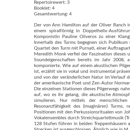
Repertoirewert: 3
Booklet: 4
Gesamtwertung: 4
Der von Ann Hamilton auf der Oliver Ranch in
einem spiralförmig in Doppel­helix-Ausführu
Komponistin Pauline Oliveros zu einer Klang
Innerhalb des Turms begegnen sich Publikum 
Quartet den Turm mit Purnati, einer Auftragsa
Meredith Monk verfiel der Faszination dieses
Soundeigenschaften bereits im Jahr 2008,
komponierte. Wie auf einem akustischen Pilg
ist, erzählt sie in vokal und instrumental prä
und von der veränderlichen Natur im Verlauf d
der amerikanische Poet und Zen-Autor Norman 
Die einzelnen Stationen dieses Pilgerwegs na
auf, wo es ihr gelang, die akustische Atmosp
simulieren. Nur mittels der menschlich
Resonanzfähigkeit des (imaginären) Turms, 
Positionen mit den Perkussionsritualen von Jo
Vokalensembles durch Streichquartettmusik (Tr
128 Stufen führen in beiden Treppenhäusern a
Strecken ist ausgeschlossen. Ähnlich wie in 