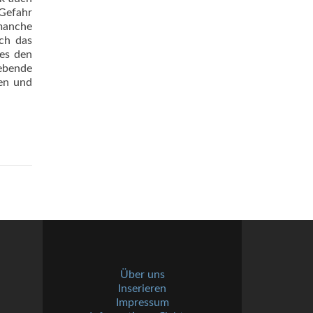
 Gefahr
manche
och das
 es den
rebende
gen und
Über uns
Inserieren
Impressum