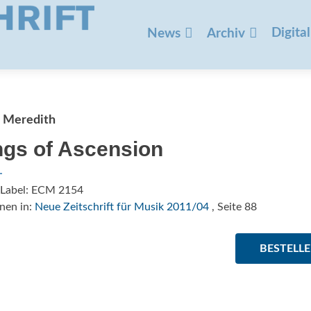
Zum
Inhalt
Digital
News
Archiv
springen
 Meredith
gs of Ascension
/Label: ECM 2154
nen in:
Neue Zeitschrift für Musik 2011/04
, Seite 88
BESTELL