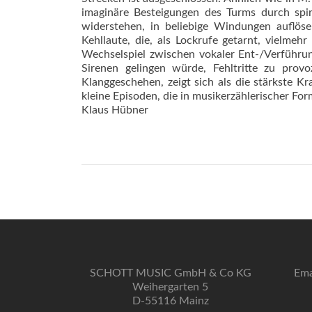
imaginäre Besteigungen des Turms durch spir
widerstehen, in beliebige Windungen auflös
Kehllaute, die, als Lockrufe getarnt, vielme
Wechselspiel zwischen vokaler Ent-/Verführun
Sirenen gelingen würde, Fehltritte zu provo
Klanggeschehen, zeigt sich als die stärkste K
kleine Episoden, die in musikerzählerischer Fo
Klaus Hübner
SCHOTT MUSIC GmbH & Co KG
Ema
Weihergarten 5
D-55116 Mainz