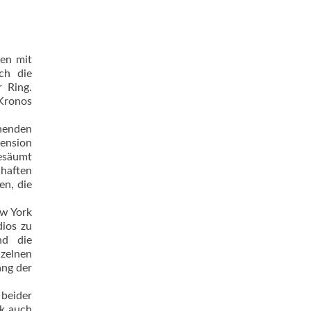
gen mit
uch die
r Ring.
 Kronos
chenden
ension
gesäumt
chaften
en, die
ew York
dios zu
nd die
zelnen
ang der
 beider
nk auch