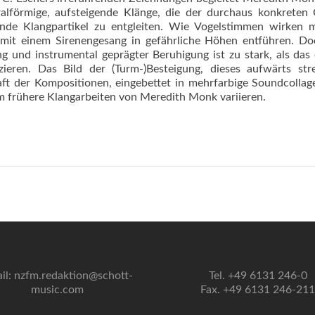
alförmige, aufsteigende Klänge, die der durchaus konkreten
ende Klangpartikel zu entgleiten. Wie Vogelstimmen wirken 
hr mit einem Sirenengesang in gefährliche Höhen entführen. D
g und instrumental geprägter Beruhigung ist zu stark, als das
zieren. Das Bild der (Turm-)Besteigung, dieses aufwärts st
raft der Kompositionen, eingebettet in mehrfarbige Soundcolla
rm frühere Klangarbeiten von Meredith Monk variieren.
il: nzfm.redaktion@schott-
Tel. +49 6131 246-0
music.com
Fax. +49 6131 246-211