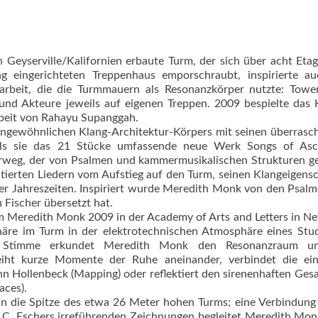
 Geyserville/Kalifornien erbaute Turm, der sich über acht Eta
ng eingerichteten Treppenhaus emporschraubt, inspirierte a
arbeit, die die Turmmauern als Resonanzkörper nutzte: Towe
und Akteure jeweils auf eigenen Treppen. 2009 bespielte das
rbeit von Rahayu Supanggah.
 ungewöhnlichen Klang-Architektur-Körpers mit seinen überras
 als sie das 21 Stücke umfassende neue Werk Songs of Asc
erweg, der von Psalmen und kammermusikalischen Strukturen 
sentierten Liedern vom Aufstieg auf den Turm, seinen Klangeigens
er Jahreszeiten. Inspiriert wurde Meredith Monk von den Psalm
Fischer übersetzt hat.
hm Meredith Monk 2009 in der Academy of Arts and Letters in N
häre im Turm in der elektrotechnischen Atmosphäre eines Stu
en Stimme erkundet Meredith Monk den Resonanzraum u
reiht kurze Momente der Ruhe aneinander, verbindet die ein
hn Hollenbeck (Mapping) oder reflektiert den sirenenhaften Ges
aces).
n die Spitze des etwa 26 Meter hohen Turms; eine Verbindung
M. C. Eschers irreführenden Zeichnungen begleitet Meredith Mo