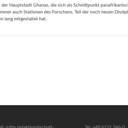
der Hauptstadt Ghanas, die sich als Schnittpunkt panafrikanisc
 immer auch Stationen des Forschens, Teil der noch neuen Diszipl
n lang mitgestaltet hat.
il: nzfm.redaktion@schott-
Tel. +49 6131 246-0