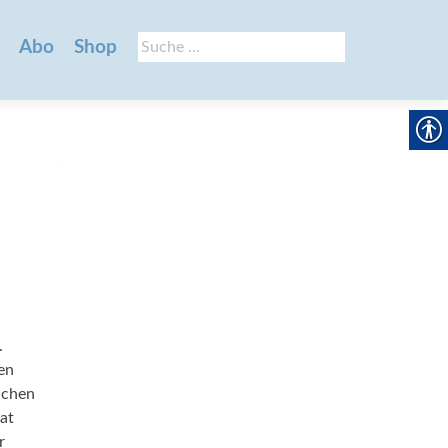
Suche
Abo
Shop
nach:
.
en
ichen
at
r