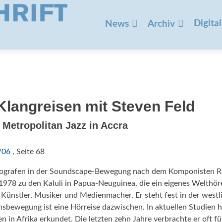
Zum
Inhalt
Digital
News
Archiv
springen
lang­reisen mit Steven Feld
etropolitan Jazz in Accra
/06
, Seite 68
hnografen in der Soundscape-Bewegung nach dem Komponisten R
 1978 zu den Kaluli in Papua-Neuguinea, die ein eigenes Welthör
 Künstler, Musiker und Medienmacher. Er steht fest in der westl
ensbewegung ist eine Hörreise dazwischen. In aktuellen Studien h
n in Afrika erkundet. Die letzten zehn Jahre verbrachte er oft fü