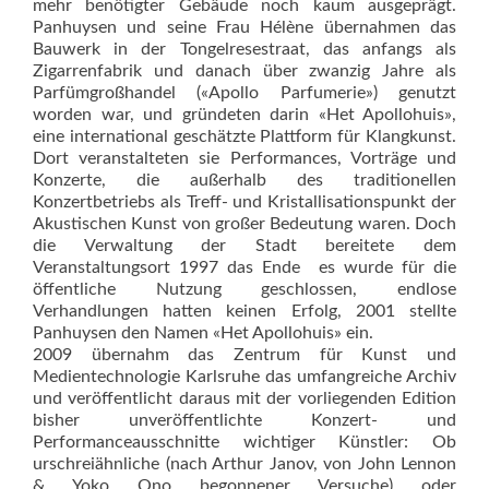
mehr benötigter Gebäude noch kaum ausgeprägt.
Panhuysen und seine Frau Hélène übernahmen das
Bauwerk in der Tongelresestraat, das anfangs als
Zigarrenfabrik und danach über zwanzig Jahre als
Parfümgroßhandel («Apollo Parfumerie») genutzt
worden war, und gründeten darin «Het Apollohuis»,
eine international geschätzte Plattform für Klangkunst.
Dort veranstalteten sie Performances, Vorträge und
Konzerte, die außerhalb des traditionellen
Konzertbetriebs als Treff- und Kristallisationspunkt der
Akustischen Kunst von großer Bedeutung waren. Doch
die Verwaltung der Stadt bereitete dem
Veranstaltungsort 1997 das Ende  es wurde für die
öffentliche Nutzung geschlossen, endlose
Verhandlungen hatten keinen Erfolg, 2001 stellte
Panhuysen den Namen «Het Apollohuis» ein.
2009 übernahm das Zentrum für Kunst und
Medientechnologie Karlsruhe das umfangreiche Archiv
und veröffentlicht daraus mit der vorliegenden Edition
bisher unveröffentlichte Konzert- und
Performanceausschnitte wichtiger Künstler: Ob
urschreiähnliche (nach Arthur Janov, von John Lennon
& Yoko Ono begonnener Versuche) oder