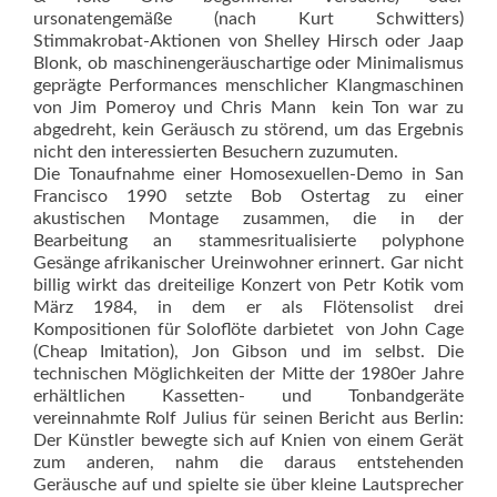
ursonatengemäße (nach Kurt Schwitters)
Stimmakrobat-Aktionen von Shelley Hirsch oder Jaap
Blonk, ob maschinengeräuschartige oder Minimalismus
geprägte Performances menschlicher Klangmaschinen
von Jim Pomeroy und Chris Mann  kein Ton war zu
abgedreht, kein Geräusch zu störend, um das Ergebnis
nicht den interessierten Besuchern zuzumuten.
Die Tonaufnahme einer Homosexuellen-Demo in San
Francisco 1990 setzte Bob Ostertag zu einer
akustischen Montage zusammen, die in der
Bearbeitung an stammesritualisierte polyphone
Gesänge afrikanischer Ureinwohner erinnert. Gar nicht
billig wirkt das dreiteilige Konzert von Petr Kotik vom
März 1984, in dem er als Flötensolist drei
Kompositionen für Soloflöte darbietet  von John Cage
(Cheap Imitation), Jon Gibson und im selbst. Die
technischen Möglichkeiten der Mitte der 1980er Jahre
erhältlichen Kassetten- und Tonbandgeräte
vereinnahmte Rolf Julius für seinen Bericht aus Berlin:
Der Künstler bewegte sich auf Knien von einem Gerät
zum anderen, nahm die daraus entstehenden
Geräusche auf und spielte sie über kleine Lautsprecher