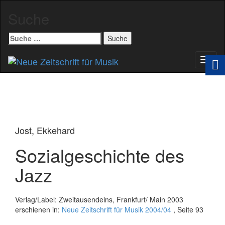
Suche
Suche
nach:
Schal
Navig
Jost, Ekkehard
Sozialgeschichte des
Jazz
Verlag/Label: Zweitausendeins, Frankfurt/ Main 2003
erschienen in:
Neue Zeitschrift für Musik 2004/04
, Seite 93