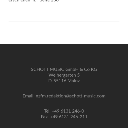
erschienen in:
, Seite 236
SCHOTT MUSIC GmbH & Co KG
Weihergarten 5
D-55116 Mainz
Email: nzfm.redaktion@schott-music.com
Tel. +49 6131 246-0
Fax. +49 6131 246-211