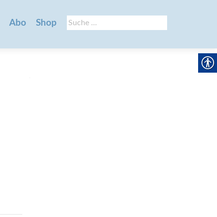
Suche
Abo
Shop
nach: