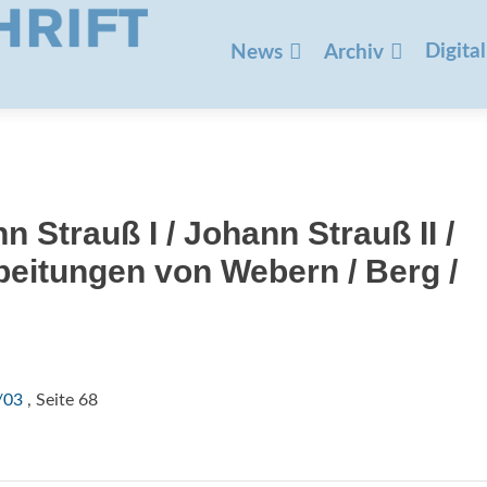
Zum
Inhalt
Digital
News
Archiv
springen
n Strauß I / Johann Strauß II /
eitungen von Webern / Berg /
/03
, Seite 68