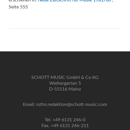
erschienen in:
Neue Zeitschrift für Musik 1981/06
,
Seite 555
SCHOTT MUSIC GmbH & Co KG
Weihergarten 5
D-55116 Mainz
Email: nzfm.redaktion@schott-music.com
Tel. +49 6131 246-0
Fax. +49 6131 246-211