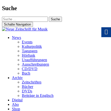
Suche
Suche
nach:
Schalte Navigation
Zum
News
Inhalt
Events
springen
Kulturpolitik
Tagungen
Hörfunk
Uraufführungen
Ausschreibungen
CD/DVD
Buch
Archiv
Zeitschriften
Bücher
DVDs
Beiträge in Englisch
Digital
Abo
Shop