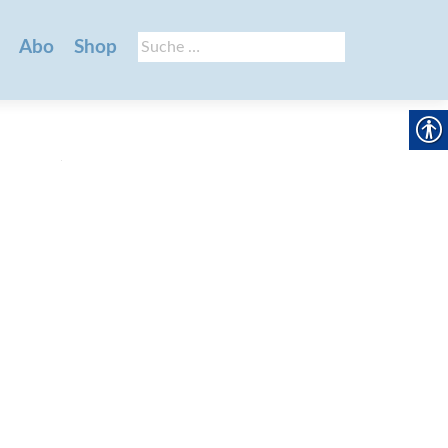
Suche
Abo
Shop
nach: