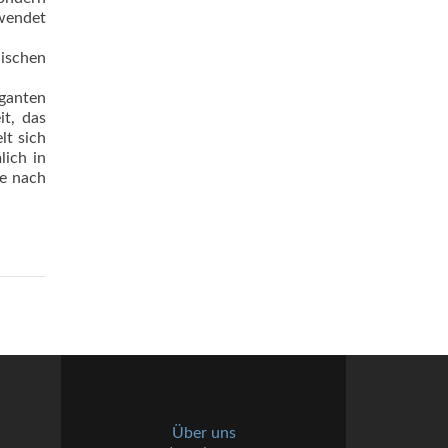
wendet
lischen
eganten
it, das
lt sich
lich in
he nach
Über uns