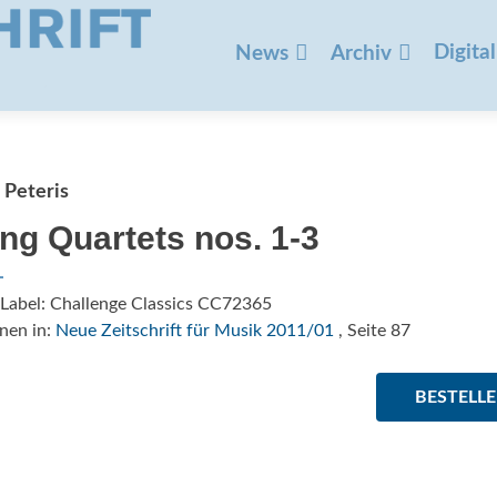
Zum
Inhalt
Digital
News
Archiv
springen
 Peteris
ing Quartets nos. 1-3
/Label: Challenge Classics CC72365
nen in:
Neue Zeitschrift für Musik 2011/01
, Seite 87
BESTELL