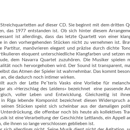
s Streichquartetten auf dieser CD. Sie beginnt mit dem dritten Q
n, das 1977 entstanden ist. Ob sich hinter diesem Arrangeme
essant ist allerdings, dass das letzte Quartett von einer klan
die in den vorhergehenden Stücken nicht zu vernehmen ist. Br
te Partitur, manövrieren elegant und präzise durch dichte Tonc
rtikulieren eloquent unterschiedliche Klangfarben und setzen 
reude, dem Navarra Quartet zuzuhören. Die Musiker spielen m
alität noch hervorgehoben wird. Der Sound ist transparent, m
 selbst das Atmen der Spieler ist wahrnehmbar. Das kommt beson
 an, die dadurch noch intimer wirken.
lt auch der Lette Pe¯teris Vasks eine Vorliebe für melanch
ar als «Herzschlag des Leidens» bezeichnet  eine passende An
isch, voller Leben und Entwicklung. Gleichzeitig ist ihne
in Riga lebende Komponist bezeichnet diesen Widerspruch al
seinen Stücken speist sich scheinbar aus der damaligen poli
Unterdrückung, die offenbar noch bis heute als kollektives Tr
sik ist eine Verarbeitung der Geschichte Lettlands, ein Appell a
 die ihnen so lange verschlossen geblieben ist.
r sich allerdings nicht. Seine Musik dient nicht der Agitation, 