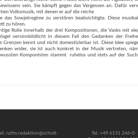
ewissens sein. Sie kämpft gegen das Vergessen an. Dafür ver
chen Volksmusik, mit denen er auf die reiche
e das Sowjetregime zu zerstören beabsichtigte. Diese musika
ett zu hören.
tige Rolle innerhalb der drei Kompositionen, die Vasks mit el
ogel versinnbildlicht in diesem Fall den Gedanken der Freihe
 Grenzen kennt und nicht domestizierbar ist. Diese Idee spiege
enken wider, sie ist auch konkret in der Musik vertreten, näm
ewussten Komponisten stammt  ruhelos und stets auf der Suc
il: nzfm.redaktion@schott-
Tel. +49 6131 246-0