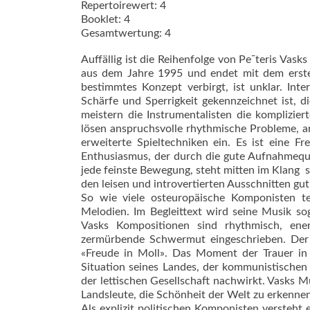
Repertoirewert: 4
Booklet: 4
Gesamtwertung: 4
Auffällig ist die Reihenfolge von Pe¯­teris Vask
aus dem Jahre 1995 und endet mit dem erste
bestimmtes Konzept verbirgt, ist unklar. Inter
Schärfe und Sperrigkeit gekennzeichnet ist, 
meistern die Instrumentalisten die komplizier
lösen anspruchsvolle rhythmische Probleme, a
erweiterte Spieltechniken ein. Es ist eine F
Enthusiasmus, der durch die gute Auf­nahmequ
jede feinste Bewegung, steht mitten im Klang 
den leisen und introvertierten Ausschnitten gut
So wie viele osteuropäische Komponisten tei
Melodien. Im Begleittext wird seine Musik sog
Vasks Kompositionen sind rhythmisch, energ
zermürbende Schwermut eingeschrieben. Der 
«Freude in Moll». Das Moment der Trauer in 
Situation seines Landes, der kommunistischen 
der lettischen Gesellschaft nachwirkt. Vasks Mu
Landsleute, die Schönheit der Welt zu erkennen,
Als explizit politischen Komponisten versteht e