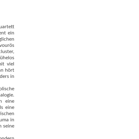
uartett
nt ein
glichen
avourös
luster,
mühelos
it viel
an hört
ders in
olische
alogie.
n eine
s eine
tischen
auma in
n seine
sondern