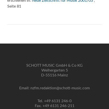
erschienen in:
Neue Zeitschrift für Musik 2001/03
,
Seite 81
SCHOTT MUSIC GmbH & Co KG
Weihergarten 5
D-55116 Mainz
Email: nzfm.redaktion@schott-music.com
Tel. +49 6131 246-0
Fax. +49 6131 246-211