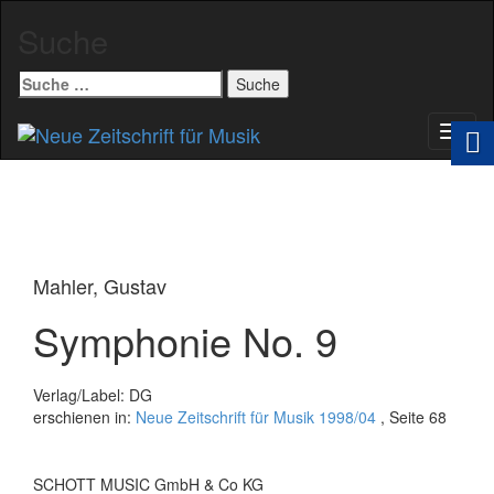
Suche
Suche
nach:
Schal
Navig
Mahler, Gustav
Symphonie No. 9
Verlag/Label: DG
erschienen in:
Neue Zeitschrift für Musik 1998/04
, Seite 68
SCHOTT MUSIC GmbH & Co KG