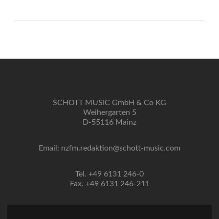
SCHOTT MUSIC GmbH & Co KG
Weihergarten 5
D-55116 Mainz
Email: nzfm.redaktion@schott-music.com
Tel. +49 6131 246-0
Fax. +49 6131 246-211