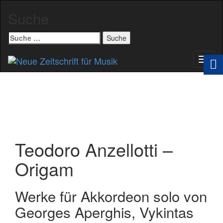
Suche
Suche
nach:
Schal
Navig
Teodoro Anzellotti –
Origam
Werke für Akkordeon solo von
Georges Aperghis, Vykintas