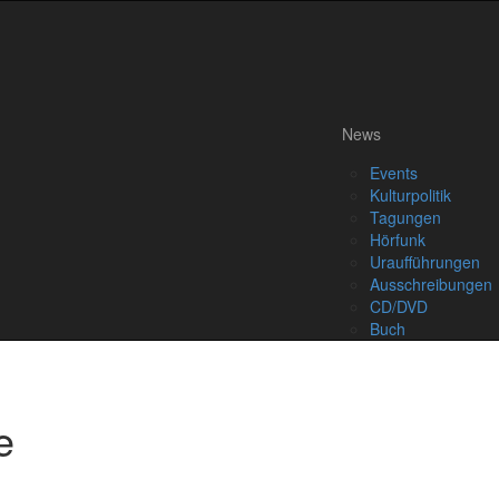
News
Events
Kulturpolitik
Tagungen
Hörfunk
Uraufführungen
Ausschreibungen
CD/DVD
Buch
e