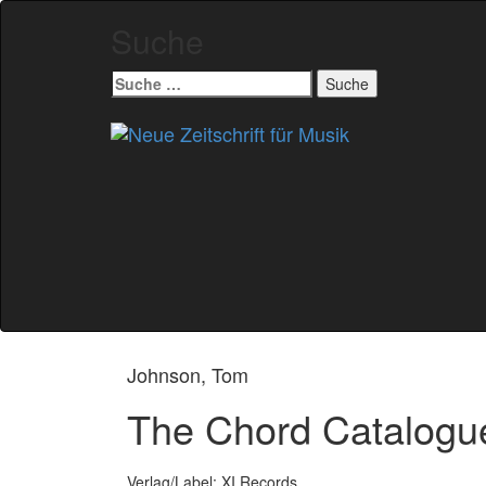
Suche
Suche
nach:
Zum
Inhalt
springen
Johnson, Tom
The Chord Catalogu
Verlag/Label: XI Records