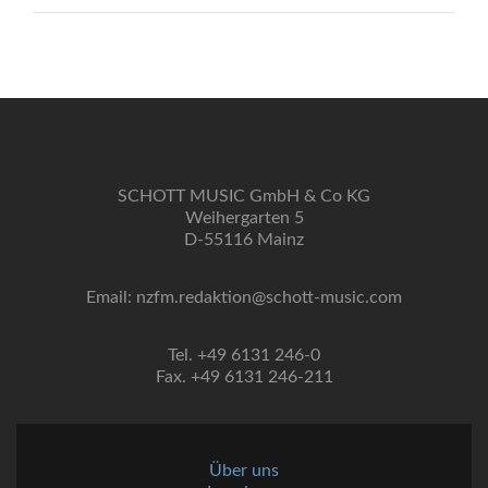
SCHOTT MUSIC GmbH & Co KG
Weihergarten 5
D-55116 Mainz
Email: nzfm.redaktion@schott-music.com
Tel. +49 6131 246-0
Fax. +49 6131 246-211
Über uns