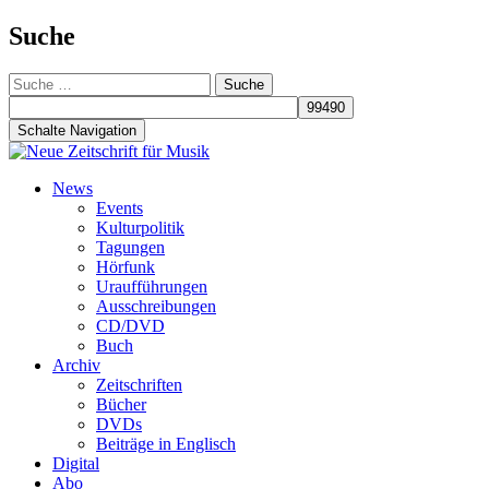
Suche
Suche
nach:
Schalte Navigation
Zum
News
Inhalt
Events
springen
Kulturpolitik
Tagungen
Hörfunk
Uraufführungen
Ausschreibungen
CD/DVD
Buch
Archiv
Zeitschriften
Bücher
DVDs
Beiträge in Englisch
Digital
Abo