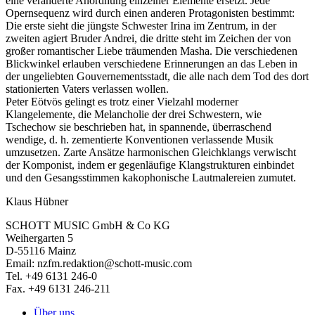
eine veränderte Anordnung einzelner Elemente ersetzt. Jede
Opernsequenz wird durch einen anderen Protagonisten bestimmt:
Die erste sieht die jüngste Schwester Irina im Zentrum, in der
zweiten agiert Bruder Andrei, die dritte steht im Zeichen der von
großer romantischer Liebe träumenden Masha. Die verschiedenen
Blickwinkel erlauben verschiedene Erinnerungen an das Leben in
der ungeliebten Gouvernementsstadt, die alle nach dem Tod des dort
stationierten Vaters verlassen wollen.
Peter Eötvös gelingt es trotz einer Vielzahl moderner
Klangelemente, die Melancholie der drei Schwestern, wie
Tschechow sie beschrieben hat, in spannende, überraschend
wendige, d. h. zementierte Konventionen verlassende Musik
umzusetzen. Zarte Ansätze harmonischen Gleichklangs verwischt
der Komponist, indem er gegenläufige Klangstrukturen einbindet
und den Gesangsstimmen kakophonische Lautmalereien zumutet.
Klaus Hübner
SCHOTT MUSIC GmbH & Co KG
Weihergarten 5
D-55116 Mainz
Email: nzfm.redaktion@schott-music.com
Tel. +49 6131 246-0
Fax. +49 6131 246-211
Über uns