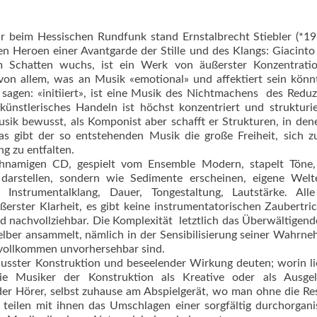
r beim Hessischen Rundfunk stand Ernstalbrecht Stiebler (*19
 Heroen einer Avantgarde der Stille und des Klangs: Giacinto 
Schatten wuchs, ist ein Werk von äußerster Konzentrati
on allem, was an Musik «emotional» und affektiert sein könn
sagen: «initiiert», ist eine Musik des Nichtmachens  des Reduz
künstlerisches Handeln ist höchst konzentriert und strukturie
usik bewusst, als Komponist aber schafft er Strukturen, in den
s gibt der so entstehenden Musik die große Freiheit, sich z
g zu entfalten.
chnamigen CD, gespielt vom Ensemble Modern, stapelt Töne,
e darstellen, sondern wie Sedimente erscheinen, eigene Welt
e Instrumentalklang, Dauer, Tongestaltung, Lautstärke. Alle
erster Klarheit, es gibt keine instrumentatorischen Zaubertric
d nachvollziehbar. Die Komplexität  letztlich das Überwältigen
selber ansammelt, nämlich in der Sensibilisierung seiner Wahrn
e vollkommen unvorhersehbar sind.
sster Konstruktion und beseelender Wirkung deuten; worin li
die Musiker der Konstruktion als Kreative oder als Ausgeli
 der Hörer, selbst zuhause am Abspielgerät, wo man ohne die R
ilen mit ihnen das Umschlagen einer sorgfältig durchorgani