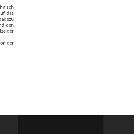
chnisch
auf das
radezu
und den
ize der
hon der