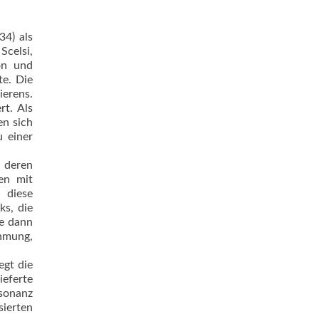
34) als
Scelsi,
on und
te. Die
ierens.
rt. Als
en sich
u einer
 deren
en mit
 diese
ks, die
de dann
ehmung,
egt die
eferte
esonanz
sierten