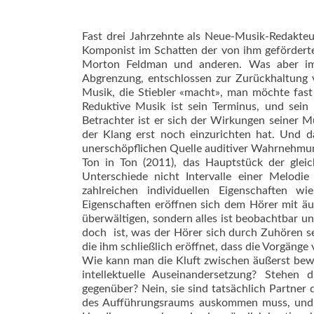
Fast drei Jahrzehnte als Neue-Musik-Redakteu
Komponist im Schatten der von ihm geförderten
Morton Feldman und anderen. Was aber im 
Abgrenzung, entschlossen zur Zurückhaltung v
Musik, die Stiebler «macht», man möch­te fast 
Reduktive Musik ist sein Terminus, und sein 
Betrachter ist er sich der Wirkungen seiner M
der Klang erst noch einzurichten hat. Und da
unerschöpflichen Quelle auditiver Wahrnehmun
Ton in Ton (2011), das Hauptstück der glei
Unterschiede nicht Intervalle einer Melodi
zahlreichen individuellen Eigenschaften wi
Eigenschaften eröffnen sich dem Hörer mit äuß
überwältigen, sondern alles ist beobachtbar un
doch  ist, was der Hörer sich durch Zuhören 
die ihm schließlich eröffnet, dass die Vorgäng
Wie kann man die Kluft zwischen äußerst bewu
intellektuelle Auseinandersetzung? Stehen 
gegenüber? Nein, sie sind tatsächlich Partner
des Aufführungsraums auskommen muss, und te