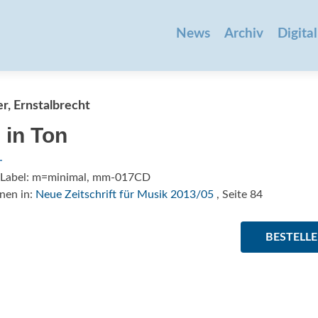
Zum
Inhalt
News
Archiv
Digital
springen
er, Ernstalbrecht
 in Ton
/Label: m=minimal, mm-017CD
nen in:
Neue Zeitschrift für Musik 2013/05
, Seite 84
BESTELL