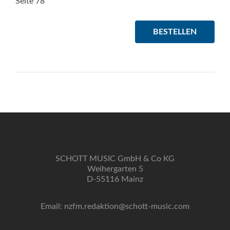
Seite 78
BESTELLEN
SCHOTT MUSIC GmbH & Co KG
Weihergarten 5
D-55116 Mainz
Email: nzfm.redaktion@schott-music.com