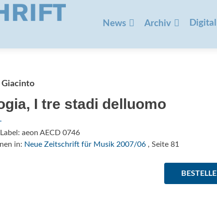
Zum
Inhalt
Digital
News
Archiv
springen
, Giacinto
ogia, I tre stadi delluomo
/Label: aeon AECD 0746
nen in:
Neue Zeitschrift für Musik 2007/06
, Seite 81
BESTELL