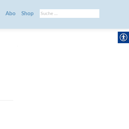
Suche
Abo
Shop
nach: