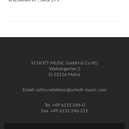
erschienen in:
, Seite 275
SCHOTT MUSIC GmbH & Co KG
Weihergarten 5
D-55116 Mainz
Email: nzfm.redaktion@schott-music.com
Tel. +49 6131 246-0
Fax. +49 6131 246-211