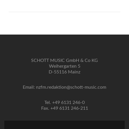
SCHOTT MUSIC GmbH & Co KG
Weihergarten 5
D-55116 Mainz
Email: nzfm.redaktion@schott-music.com
Tel. +49 6131 246-0
Fax. +49 6131 246-211