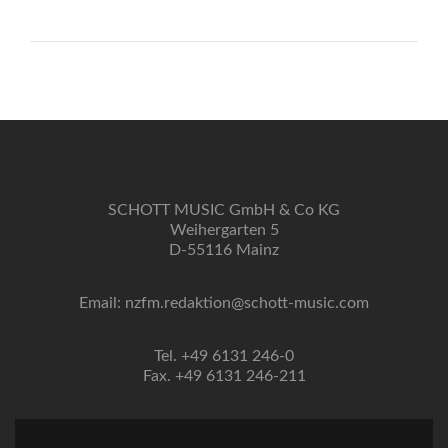
SCHOTT MUSIC GmbH & Co KG
Weihergarten 5
D-55116 Mainz
Email: nzfm.redaktion@schott-music.com
Tel. +49 6131 246-0
Fax. +49 6131 246-211