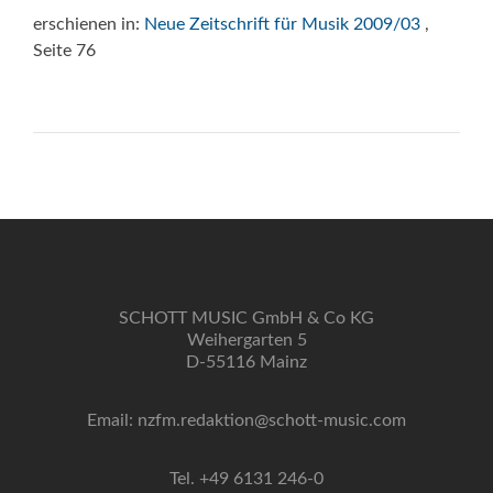
erschienen in:
Neue Zeitschrift für Musik 2009/03
,
Seite 76
SCHOTT MUSIC GmbH & Co KG
Weihergarten 5
D-55116 Mainz
Email: nzfm.redaktion@schott-music.com
Tel. +49 6131 246-0