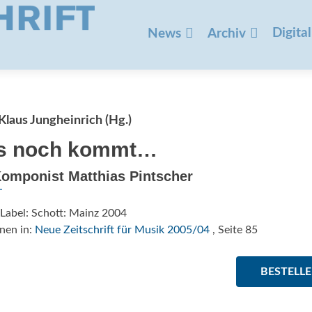
Zum
Inhalt
Digital
News
Archiv
springen
laus Jungheinrich (Hg.)
s noch kommt…
omponist Matthias Pintscher
Label: Schott: Mainz 2004
nen in:
Neue Zeitschrift für Musik 2005/04
, Seite 85
BESTELL