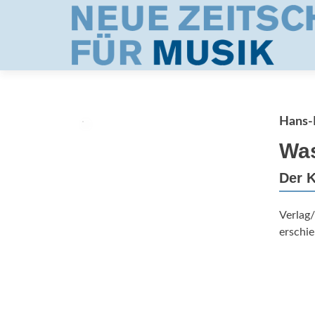
Hans-K
Wa
Der K
Verlag/
erschie