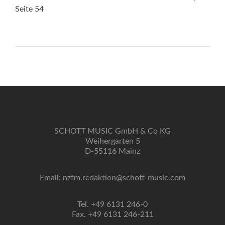
Seite 54
SCHOTT MUSIC GmbH & Co KG
Weihergarten 5
D-55116 Mainz
Email: nzfm.redaktion@schott-music.com
Tel. +49 6131 246-0
Fax. +49 6131 246-211