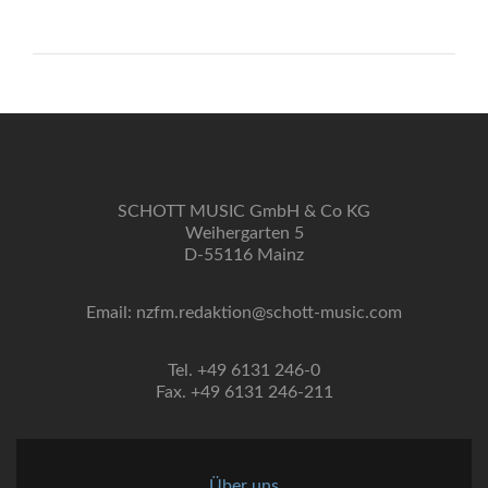
SCHOTT MUSIC GmbH & Co KG
Weihergarten 5
D-55116 Mainz
Email: nzfm.redaktion@schott-music.com
Tel. +49 6131 246-0
Fax. +49 6131 246-211
Über uns