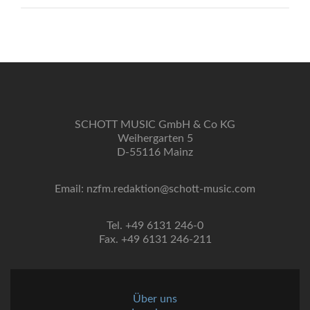
SCHOTT MUSIC GmbH & Co KG
Weihergarten 5
D-55116 Mainz
Email: nzfm.redaktion@schott-music.com
Tel. +49 6131 246-0
Fax. +49 6131 246-211
Über uns