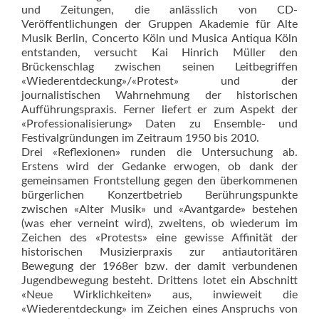
und Zeitungen, die anlässlich von CD-
Veröffentlichungen der Gruppen Akademie für Alte
Musik Berlin, Concerto Köln und Musica Antiqua Köln
entstanden, versucht Kai Hinrich Müller den
Brückenschlag zwischen seinen Leitbegriffen
«Wiederentdeckung»/«Protest» und der
journalistischen Wahrnehmung der historischen
Aufführungspraxis. Ferner liefert er zum Aspekt der
«Professionalisierung» Daten zu Ensemble- und
Festivalgründungen im Zeitraum 1950 bis 2010.
Drei «Reflexionen» runden die Untersuchung ab.
Erstens wird der Gedanke erwogen, ob dank der
gemeinsamen Frontstellung gegen den überkommenen
bürgerlichen Konzertbetrieb Berührungspunkte
zwischen «Alter Musik» und «Avantgarde» bestehen
(was eher verneint wird), zweitens, ob wiederum im
Zeichen des «Protests» eine gewisse Affinität der
historischen Musizierpraxis zur antiautoritären
Bewegung der 1968er bzw. der damit verbundenen
Jugendbewegung besteht. Drittens lotet ein Abschnitt
«Neue Wirklichkeiten» aus, inwieweit die
«Wiederentdeckung» im Zeichen eines Anspruchs von