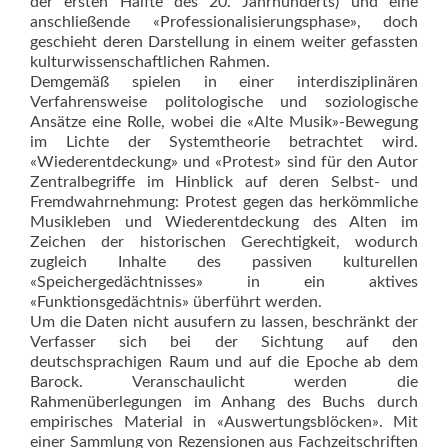
der ersten Hälfte des 20. Jahrhunderts) und eine
anschließende «Professionalisierungsphase», doch
geschieht deren Darstellung in einem weiter gefassten
kulturwissenschaftlichen Rahmen.
Demgemäß spielen in einer interdisziplinären
Verfahrensweise politologische und soziologische
Ansätze eine Rolle, wobei die «Alte Musik»-Bewegung
im Lichte der Systemtheorie betrachtet wird.
«Wiederentdeckung» und «Protest» sind für den Autor
Zentralbegriffe im Hinblick auf deren Selbst- und
Fremdwahrnehmung: Protest gegen das herkömmliche
Musikleben und Wiederentdeckung des Alten im
Zeichen der historischen Gerechtigkeit, wodurch
zugleich Inhalte des passiven kulturellen
«Speichergedächtnisses» in ein aktives
«Funktionsgedächt­nis» überführt werden.
Um die Daten nicht ausufern zu lassen, beschränkt der
Verfasser sich bei der Sichtung auf den
deutschsprachigen Raum und auf die Epoche ab dem
Barock. Veranschaulicht werden die
Rahmenüberlegungen im Anhang des Buchs durch
empirisches Material in «Auswertungsblöcken». Mit
einer Sammlung von Rezensionen aus Fachzeitschriften