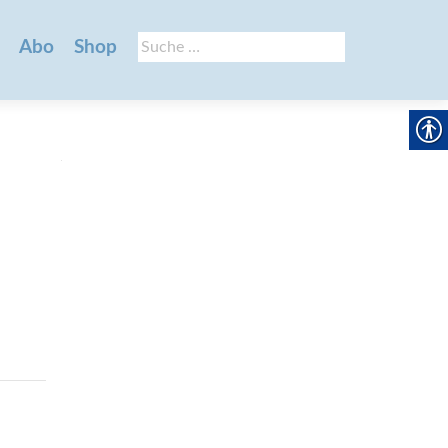
Suche
Abo
Shop
nach: