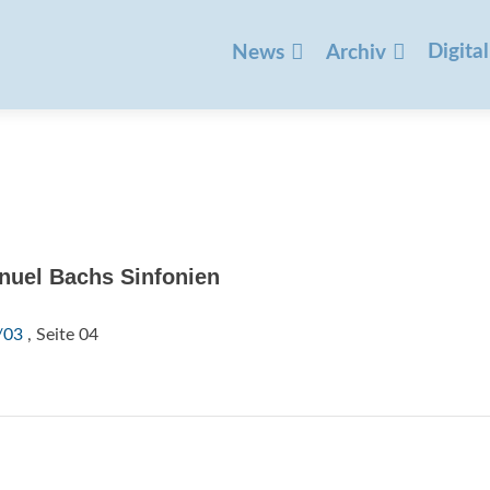
Zum
Inhalt
Digital
News
Archiv
springen
anuel Bachs Sinfonien
/03
, Seite 04