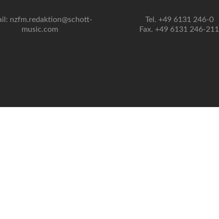
il: nzfm.redaktion@schott-
Tel. +49 6131 246-0
music.com
Fax. +49 6131 246-211