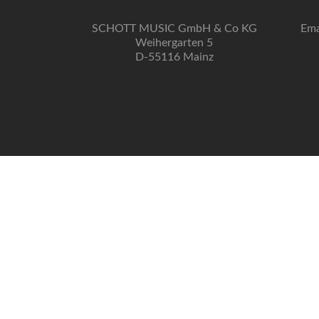
SCHOTT MUSIC GmbH & Co KG
Ema
Weihergarten 5
D-55116 Mainz