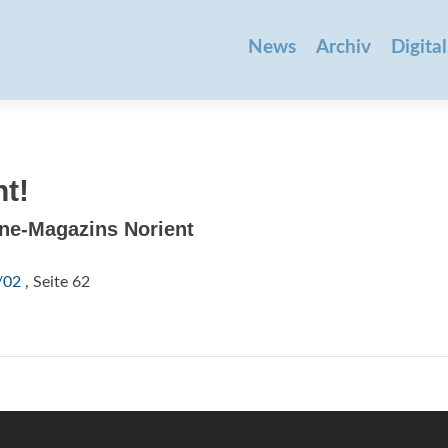
Zum
Inhalt
News
Archiv
Digital
springen
ht!
ne-Magazins Norient
/02
, Seite 62