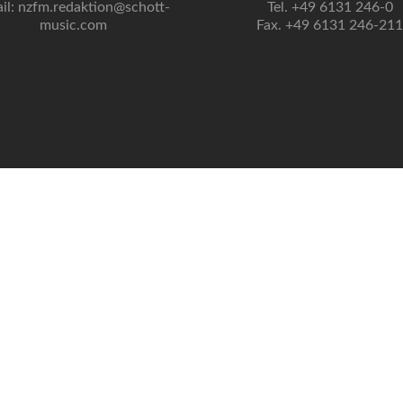
il: nzfm.redaktion@schott-
Tel. +49 6131 246-0
music.com
Fax. +49 6131 246-211