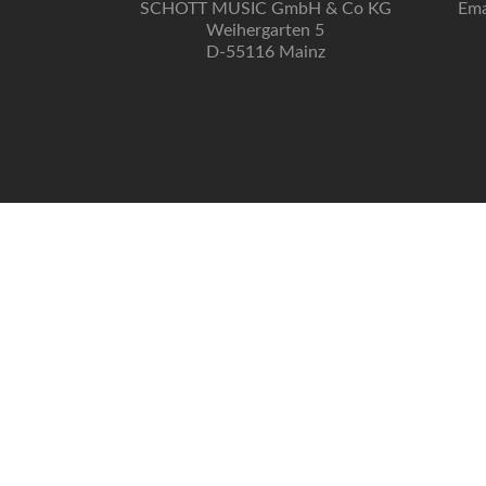
SCHOTT MUSIC GmbH & Co KG
Ema
Weihergarten 5
D-55116 Mainz