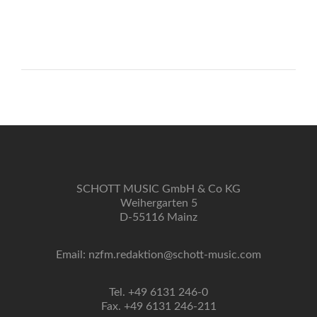
SCHOTT MUSIC GmbH & Co KG
Weihergarten 5
D-55116 Mainz
Email: nzfm.redaktion@schott-music.com
Tel. +49 6131 246-0
Fax. +49 6131 246-211