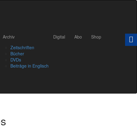
Archiv
Digital
Abo
Shop
Zeitschriften
Bücher
DVDs
Beiträge in Englisch
es