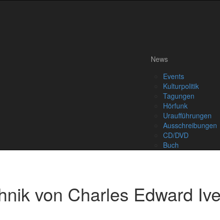
News
Events
Kulturpolitik
Tagungen
Hörfunk
Uraufführungen
Ausschreibungen
CD/DVD
Buch
hnik von Charles Edward Iv