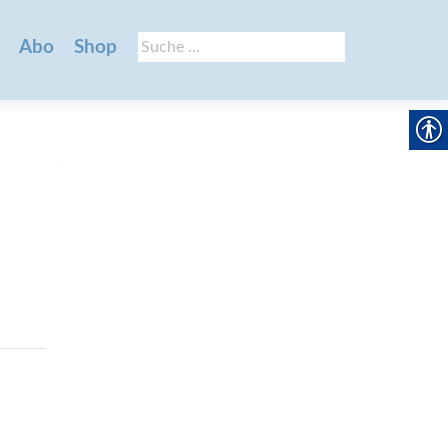
Suche
Abo
Shop
nach: