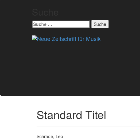
Suche
Suche
nach:
Zum
Inhalt
springen
Standard Titel
Schrade, Leo