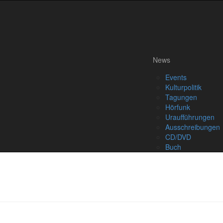
News
Events
Kulturpolitik
Tagungen
Hörfunk
Uraufführungen
Ausschreibungen
CD/DVD
Buch