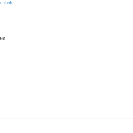
chichte
lem