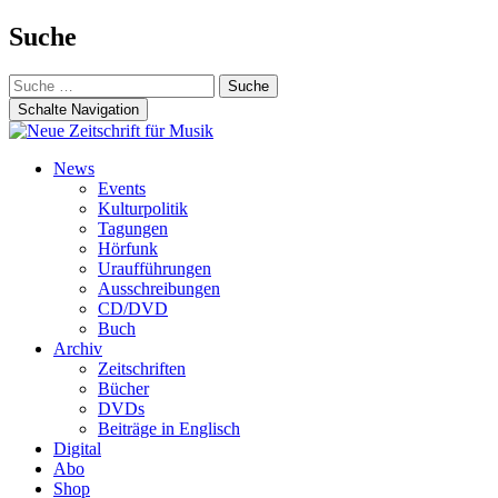
Suche
Suche
nach:
Schalte Navigation
Zum
News
Inhalt
Events
springen
Kulturpolitik
Tagungen
Hörfunk
Uraufführungen
Ausschreibungen
CD/DVD
Buch
Archiv
Zeitschriften
Bücher
DVDs
Beiträge in Englisch
Digital
Abo
Shop