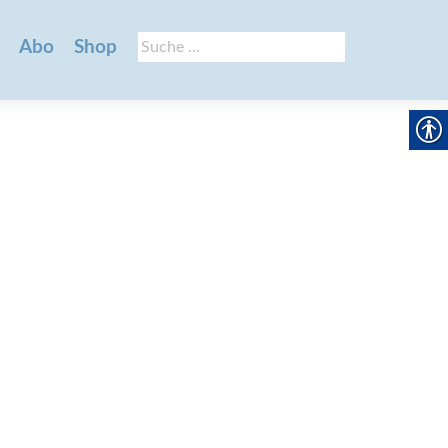
Suche
Abo
Shop
nach: