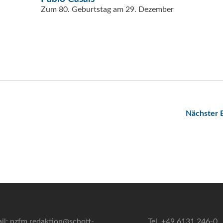
Zum 80. Geburtstag am 29. Dezember
Nächster 
il: nzfm.redaktion@schott-
Tel. +49 6131 246-0