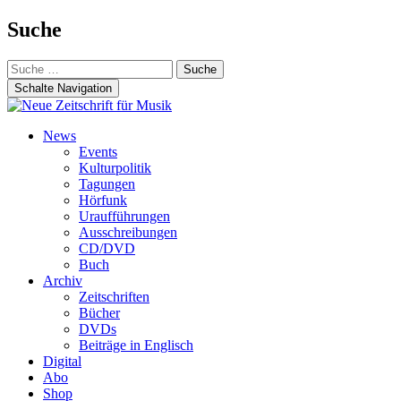
Suche
Suche
nach:
Schalte Navigation
Zum
News
Inhalt
Events
springen
Kulturpolitik
Tagungen
Hörfunk
Uraufführungen
Ausschreibungen
CD/DVD
Buch
Archiv
Zeitschriften
Bücher
DVDs
Beiträge in Englisch
Digital
Abo
Shop