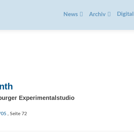
Zum
Inhalt
Digital
News
Archiv
springen
nth
burger Experimentalstudio
/05
, Seite 72