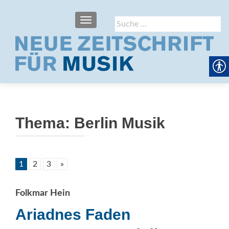
SCHALTE NAVIGATION
Suche
nach:
Thema:
Berlin Musik
1
2
3
»
Folkmar Hein
Ariadnes Faden