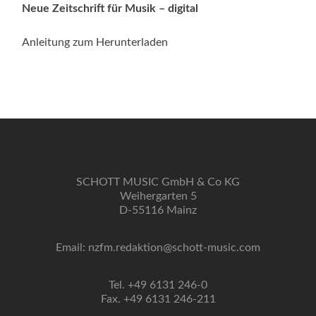
Neue Zeitschrift für Musik – digital
Anleitung zum Herunterladen
SCHOTT MUSIC GmbH & Co KG
Weihergarten 5
D-55116 Mainz
Email: nzfm.redaktion@schott-music.com
Tel. +49 6131 246-0
Fax. +49 6131 246-211