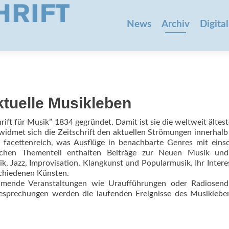
Zum
Inhalt
News
Archiv
Digital
springen
ktuelle Musikleben
ft für Musik” 1834 gegründet. Damit ist sie die weltweit ältes
 widmet sich die Zeitschrift den aktuellen Strömungen innerhalb
facettenreich, was Ausflüge in benachbarte Genres mit einsc
chen Thementeil enthalten Beiträge zur Neuen Musik und
k, Jazz, Improvisation, Klangkunst und Popularmusik. Ihr Interes
chiedenen Künsten.
ommende Veranstaltungen wie Uraufführungen oder Radiosend
sprechungen werden die laufenden Ereignisse des Musiklebe