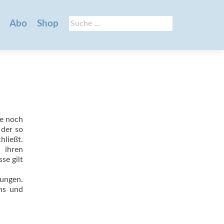
Suche
Abo
Shop
nach:
te noch
 der so
hließt.
 ihren
se gilt
ungen.
ns und