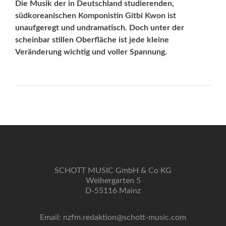
Die Musik der in Deutschland studierenden,
südkoreanischen Komponistin Gitbi Kwon ist
unaufgeregt und undramatisch. Doch unter der
scheinbar stillen Oberfläche ist jede kleine
Veränderung wichtig und voller Spannung.
SCHOTT MUSIC GmbH & Co KG
Weihergarten 5
D-55116 Mainz
Email: nzfm.redaktion@schott-music.com