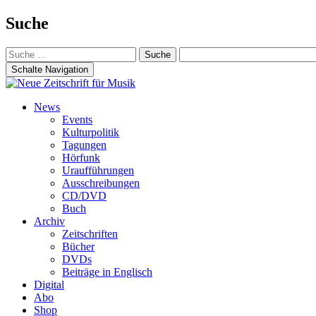
Suche
Suche
nach:
Schalte Navigation
Zum
News
Inhalt
Events
springen
Kulturpolitik
Tagungen
Hörfunk
Uraufführungen
Ausschreibungen
CD/DVD
Buch
Archiv
Zeitschriften
Bücher
DVDs
Beiträge in Englisch
Digital
Abo
Shop